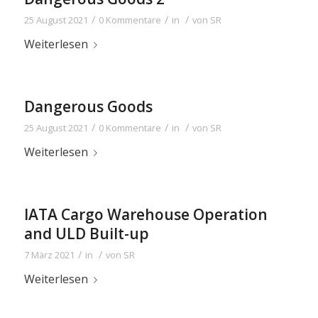
/
/
/
25 August 2021
0 Kommentare
in
von
SR
Weiterlesen
Dangerous Goods
/
/
/
25 August 2021
0 Kommentare
in
von
SR
Weiterlesen
IATA Cargo Warehouse Operation
and ULD Built-up
/
/
7 März 2021
in
von
SR
Weiterlesen