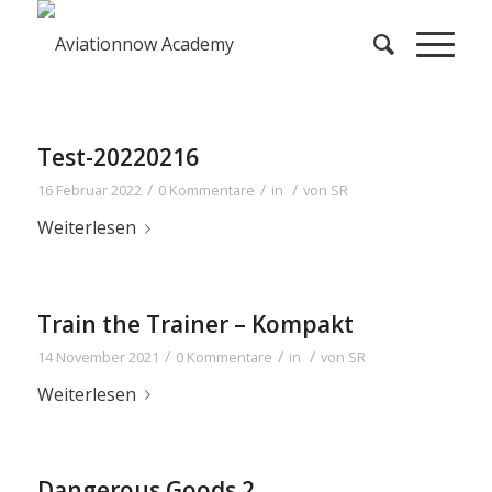
Test-20220216
/
/
/
16 Februar 2022
0 Kommentare
in
von
SR
Weiterlesen
Train the Trainer – Kompakt
/
/
/
14 November 2021
0 Kommentare
in
von
SR
Weiterlesen
Dangerous Goods 2